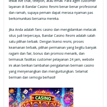
lewat live chat, telepon, atau email. Para agen customer
layanan di Bandar Casino Resmi benar-benar profesional
dan ramah, supaya pemain dapat merasa nyaman pas
berkomunikasi bersama mereka.
Jika Anda adalah fans casino dan mengidamkan melacak
situs judi terpercaya, Bandar Casino Resmi adalah salah
satu pilihan terbaik. Dengan lisensi resmi, proses
keamanan terbaik, pilihan permainan yang begitu banyak
ragam dan fair, bonus dan promosi menarik, dan
termasuk fasilitas customer pelayanan 24 jam, website
ini akan berikan tambahan pengalaman bermain casino
yang menyenangkan dan menguntungkan. Selamat
bermain dan semoga berhasil!