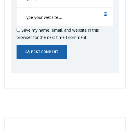
Save my name, email, and website in this
browser for the next time I comment.
POST COMMENT