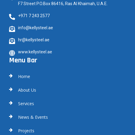
F7 Street P.O.Box 86416, Ras Al Khaimah, U.A.E.
+971 7 243 2577
info@kellysteel.ae
hr@kellysteel.ae
www.kellysteel.ae
Menu Bar
Home
About Us
Services
News & Events
Projects