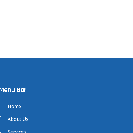
Menu Bar
Home
About Us
Services