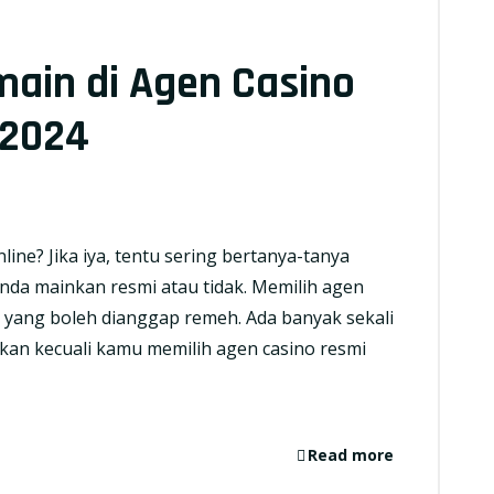
ain di Agen Casino
 2024
ine? Jika iya, tentu sering bertanya-tanya
da mainkan resmi atau tidak. Memilih agen
l yang boleh dianggap remeh. Ada banyak sekali
n kecuali kamu memilih agen casino resmi
Read more