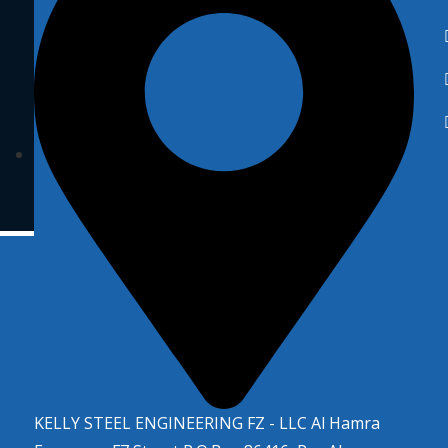
KELLY STEEL ENGINEERING FZ - LLC Al Hamra