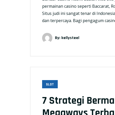
permainan casino seperti Baccarat, Rou
Situs judi ini sangat tenar di Indone
dan terpercaya. Bagi pengagum casino
By:
kellysteel
SLOT
7 Strategi Berma
Megaways Terbar