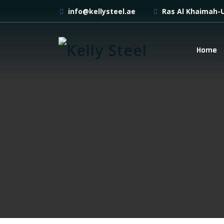
info@kellysteel.ae
Ras Al Khaimah-
Home